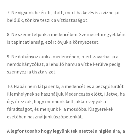
7. Ne vigyünk be ételt, italt, mert ha kevés is a vízbe jut
belőlük, tönkre teszik a víztisztaságot.
8. Ne szemeteljünk a medencében. Szemetelni egyébként
is tapintatlanság, ezért óvjuk a környezetet.
9. Ne dohányozzunk a medencében, mert zavarhatja a
nemdohányzókat, a lehulló hamu a vízbe kerülve pedig
szennyezi a tiszta vizet.
10. Habár nem látja senki, a medencét és a pezsgőfürdőt
illemhelynek se használjuk. Medencézés előtt, illetve, ha
úgy érezzük, hogy mennünk kell, akkor vegyük a
fáradtságot, és menjünk ki a mosdóba. Kisgyerekek
esetében használjunk úszópelenkát.
A legfontosabb hogy legyünk tekintettel a higiéniára, a