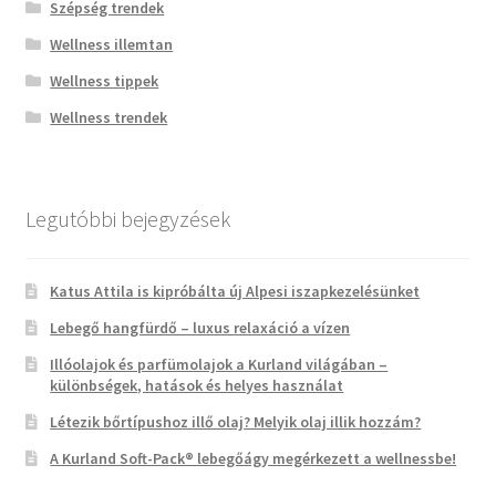
Szépség trendek
Wellness illemtan
Wellness tippek
Wellness trendek
Legutóbbi bejegyzések
Katus Attila is kipróbálta új Alpesi iszapkezelésünket
Lebegő hangfürdő – luxus relaxáció a vízen
Illóolajok és parfümolajok a Kurland világában –
különbségek, hatások és helyes használat
Létezik bőrtípushoz illő olaj? Melyik olaj illik hozzám?
A Kurland Soft-Pack® lebegőágy megérkezett a wellnessbe!