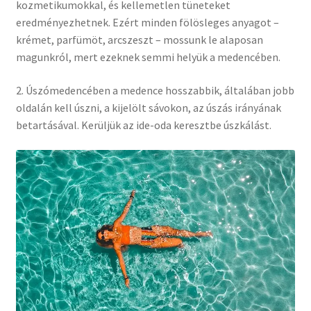
kozmetikumokkal, és kellemetlen tüneteket
eredményezhetnek. Ezért minden fölösleges anyagot –
krémet, parfümöt, arcszeszt – mossunk le alaposan
magunkról, mert ezeknek semmi helyük a medencében.
2. Úszómedencében a medence hosszabbik, általában jobb
oldalán kell úszni, a kijelölt sávokon, az úszás irányának
betartásával. Kerüljük az ide-oda keresztbe úszkálást.