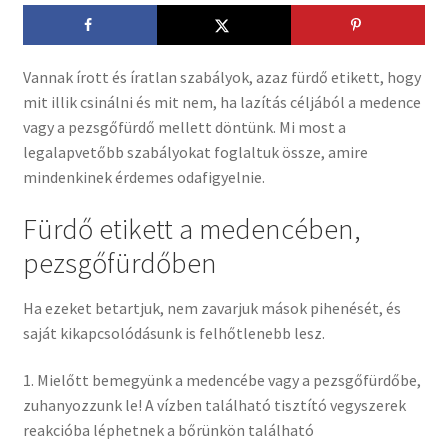
Vannak írott és íratlan szabályok, azaz fürdő etikett, hogy
mit illik csinálni és mit nem, ha lazítás céljából a medence
vagy a pezsgőfürdő mellett döntünk. Mi most a
legalapvetőbb szabályokat foglaltuk össze, amire
mindenkinek érdemes odafigyelnie.
Fürdő etikett a medencében,
pezsgőfürdőben
Ha ezeket betartjuk, nem zavarjuk mások pihenését, és
saját kikapcsolódásunk is felhőtlenebb lesz.
1. Mielőtt bemegyünk a medencébe vagy a pezsgőfürdőbe,
zuhanyozzunk le! A vízben található tisztító vegyszerek
reakcióba léphetnek a bőrünkön található