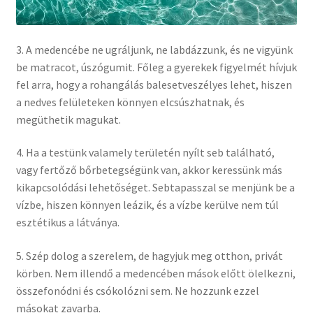
3. A medencébe ne ugráljunk, ne labdázzunk, és ne vigyünk
be matracot, úszógumit. Főleg a gyerekek figyelmét hívjuk
fel arra, hogy a rohangálás balesetveszélyes lehet, hiszen
a nedves felületeken könnyen elcsúszhatnak, és
megüthetik magukat.
4. Ha a testünk valamely területén nyílt seb található,
vagy fertőző bőrbetegségünk van, akkor keressünk más
kikapcsolódási lehetőséget. Sebtapasszal se menjünk be a
vízbe, hiszen könnyen leázik, és a vízbe kerülve nem túl
esztétikus a látványa.
5. Szép dolog a szerelem, de hagyjuk meg otthon, privát
körben. Nem illendő a medencében mások előtt ölelkezni,
összefonódni és csókolózni sem. Ne hozzunk ezzel
másokat zavarba.