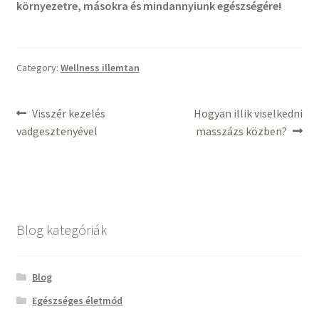
környezetre, másokra és mindannyiunk egészségére!
Category:
Wellness illemtan
Bejegyzés
Previous
Next
Visszér kezelés
Hogyan illik viselkedni
post:
post:
vadgesztenyével
masszázs közben?
navigáció
Blog kategóriák
Blog
Egészséges életmód