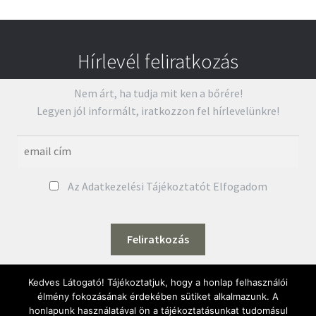
Hírlevél feliratkozás
Nem árt, ha tudja mit ken a bőrére!
Legyen jól informált, iratkozzon fel hírlevelünkre!
Az Adatkezelési Tájékoztatót Elfogadom
Kurland Wellness
|
Natúrkozmetikum webáruház
Kedves Látogató! Tájékoztatjuk, hogy a honlap felhasználói
élmény fokozásának érdekében sütiket alkalmazunk. A
honlapunk használatával ön a tájékoztatásunkat tudomásul