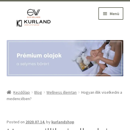
Ugrás
Kilépés
Menü
a
a
navigációhoz
tartalomba
Kezdőlap
Belépés
Szakmai Webáruház
Wellness oktatás, szaktanácsadás
Kezdőlap
Blog
Wellness illemtan
Hogyan illik viselkedni a
medencében?
Partnereink
Blog
Posted on
2020.07.14.
by
kurlandshop