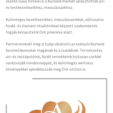
vezető luxus hotelei is a Kurland márkát választották arc-
és testkezeléseikhez, masszázsaikhoz.
Különleges kezeléseinkkel, masszázsainkkal, változatos
fürdő- és Hamam rituáléinkkal képzett szakemberek
fogják kényeztetik Önt pihenése alatt.
Partnereinknél meg is tudja vásárolni az exkluzív Kurland
kozmetikumokat magának és a családnak. Természetes
arc-és testápolóink, fürdő termékeink biztosan szebbé
varázsolják mindennapjait, és különleges wellness
élményekkel ajándékozzák meg Önt otthon is.