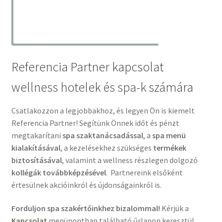
Referencia Partner kapcsolat
wellness hotelek és spa-k számára
Csatlakozzon a legjobbakhoz, és legyen Ön is kiemelt
Referencia Partner! Segítünk Önnek időt és pénzt
megtakarítani
spa szaktanácsadással
, a
spa menü
kialakításával
, a kezelésekhez szükséges
termékek
biztosításával
, valamint a wellness részlegen dolgozó
kollégák továbbképzésével
. Partnereink elsőként
értesülnek akcióinkról és újdonságainkról is.
Forduljon spa szakértőinkhez bizalommal!
Kérjük a
Kapcsolat
menüpontban található űrlapon keresztül