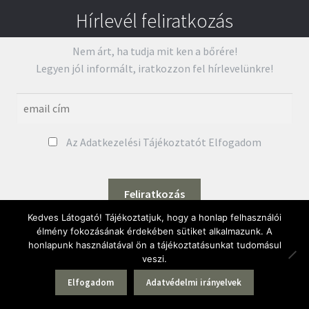
Hírlevél feliratkozás
Nem árt, ha tudja mit ken a bőrére!
Legyen jól informált, iratkozzon fel hírlevelünkre!
Az Adatkezelési Tájékoztatót Elfogadom
Kedves Látogató! Tájékoztatjuk, hogy a honlap felhasználói
élmény fokozásának érdekében sütiket alkalmazunk. A
Kurland Wellness
|
Natúrkozmetikum webáruház
honlapunk használatával ön a tájékoztatásunkat tudomásul
veszi.
Adatvédelmi irányelvek
ÁSZF
0
Elfogadom
Adatvédelmi irányelvek
Keresés
Keresés