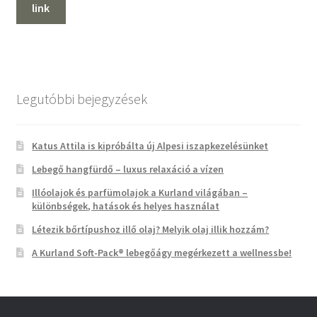
link
Legutóbbi bejegyzések
Katus Attila is kipróbálta új Alpesi iszapkezelésünket
Lebegő hangfürdő – luxus relaxáció a vízen
Illóolajok és parfümolajok a Kurland világában –
különbségek, hatások és helyes használat
Létezik bőrtípushoz illő olaj? Melyik olaj illik hozzám?
A Kurland Soft-Pack® lebegőágy megérkezett a wellnessbe!