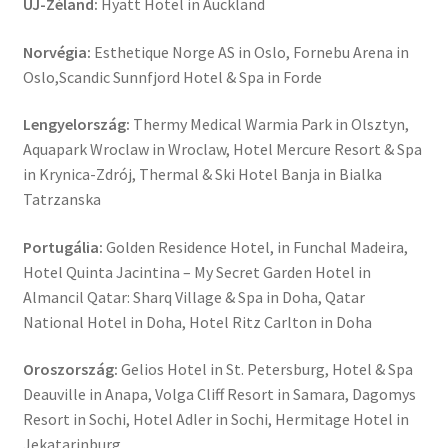
ÚJ-Zéland:
Hyatt Hotel in Auckland
Norvégia:
Esthetique Norge AS in Oslo, Fornebu Arena in
Oslo,Scandic Sunnfjord Hotel & Spa in Forde
Lengyelország:
Thermy Medical Warmia Park in Olsztyn,
Aquapark Wroclaw in Wroclaw, Hotel Mercure Resort & Spa
in Krynica-Zdrój, Thermal & Ski Hotel Banja in Bialka
Tatrzanska
Portugália:
Golden Residence Hotel, in Funchal Madeira,
Hotel Quinta Jacintina – My Secret Garden Hotel in
Almancil Qatar: Sharq Village & Spa in Doha, Qatar
National Hotel in Doha, Hotel Ritz Carlton in Doha
Oroszország:
Gelios Hotel in St. Petersburg, Hotel & Spa
Deauville in Anapa, Volga Cliff Resort in Samara, Dagomys
Resort in Sochi, Hotel Adler in Sochi, Hermitage Hotel in
Jekatarinburg