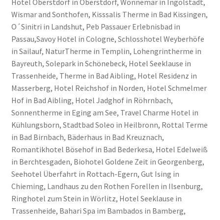
Hotel Oberstdorf in Oberstdorf, Wonnemar in Ingolstadt,
Wismar and Sonthofen, Kisssalis Therme in Bad Kissingen,
O´Sinitri in Landshut, Peb Passauer Erlebnisbad in
Passau,Savoy Hotel in Cologne, Schlosshotel Weyberhöfe
in Sailauf, NaturTherme in Templin, Lohengrintherme in
Bayreuth, Solepark in Schönebeck, Hotel Seeklause in
Trassenheide, Therme in Bad Aibling, Hotel Residenz in
Masserberg, Hotel Reichshof in Norden, Hotel Schmelmer
Hof in Bad Aibling, Hotel Jadghof in Röhrnbach,
Sonnentherme in Eging am See, Travel Charme Hotel in
Kühlungsborn, Stadtbad Soleo in Heilbronn, Rottal Terme
in Bad Birnbach, Bäderhaus in Bad Kreuznach,
Romantikhotel Bösehof in Bad Bederkesa, Hotel Edelweiß
in Berchtesgaden, Biohotel Goldene Zeit in Georgenberg,
Seehotel Überfahrt in Rottach-Egern, Gut Ising in
Chieming, Landhaus zu den Rothen Forellen in Ilsenburg,
Ringhotel zum Stein in Wörlitz, Hotel Seeklause in
Trassenheide, Bahari Spa im Bambados in Bamberg,