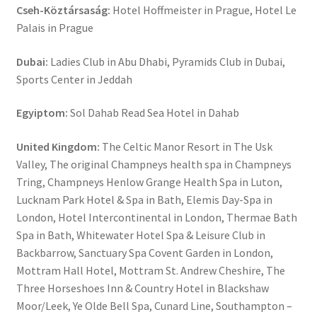
Cseh-Köztársaság:
Hotel Hoffmeister in Prague, Hotel Le
Palais in Prague
Dubai:
Ladies Club in Abu Dhabi, Pyramids Club in Dubai,
Sports Center in Jeddah
Egyiptom:
Sol Dahab Read Sea Hotel in Dahab
United Kingdom:
The Celtic Manor Resort in The Usk
Valley, The original Champneys health spa in Champneys
Tring, Champneys Henlow Grange Health Spa in Luton,
Lucknam Park Hotel & Spa in Bath, Elemis Day-Spa in
London, Hotel Intercontinental in London, Thermae Bath
Spa in Bath, Whitewater Hotel Spa & Leisure Club in
Backbarrow, Sanctuary Spa Covent Garden in London,
Mottram Hall Hotel, Mottram St. Andrew Cheshire, The
Three Horseshoes Inn & Country Hotel in Blackshaw
Moor/Leek, Ye Olde Bell Spa, Cunard Line, Southampton –