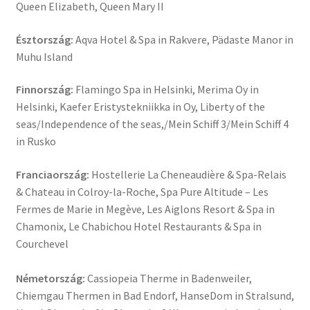
Queen Elizabeth, Queen Mary II
Észtország:
Aqva Hotel & Spa in Rakvere, Pädaste Manor in
Muhu Island
Finnország:
Flamingo Spa in Helsinki, Merima Oy in
Helsinki, Kaefer Eristystekniikka in Oy, Liberty of the
seas/Independence of the seas,/Mein Schiff 3/Mein Schiff 4
in Rusko
Franciaország:
Hostellerie La Cheneaudière & Spa-Relais
& Chateau in Colroy-la-Roche, Spa Pure Altitude – Les
Fermes de Marie in Megève, Les Aiglons Resort & Spa in
Chamonix, Le Chabichou Hotel Restaurants & Spa in
Courchevel
Németország:
Cassiopeia Therme in Badenweiler,
Chiemgau Thermen in Bad Endorf, HanseDom in Stralsund,