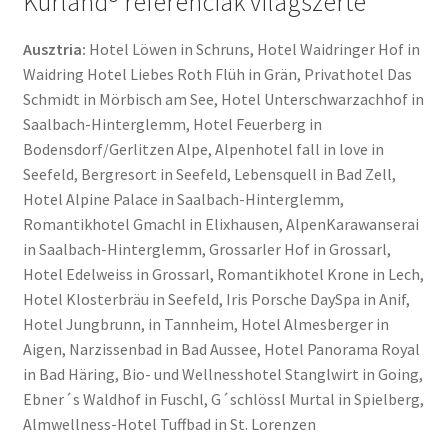
Kurland® referenciák világszerte
Ausztria:
Hotel Löwen in Schruns, Hotel Waidringer Hof in
Waidring Hotel Liebes Roth Flüh in Grän, Privathotel Das
Schmidt in Mörbisch am See, Hotel Unterschwarzachhof in
Saalbach-Hinterglemm, Hotel Feuerberg in
Bodensdorf/Gerlitzen Alpe, Alpenhotel fall in love in
Seefeld, Bergresort in Seefeld, Lebensquell in Bad Zell,
Hotel Alpine Palace in Saalbach-Hinterglemm,
Romantikhotel Gmachl in Elixhausen, AlpenKarawanserai
in Saalbach-Hinterglemm, Grossarler Hof in Grossarl,
Hotel Edelweiss in Grossarl, Romantikhotel Krone in Lech,
Hotel Klosterbräu in Seefeld, Iris Porsche DaySpa in Anif,
Hotel Jungbrunn, in Tannheim, Hotel Almesberger in
Aigen, Narzissenbad in Bad Aussee, Hotel Panorama Royal
in Bad Häring, Bio- und Wellnesshotel Stanglwirt in Going,
Ebner´s Waldhof in Fuschl, G´schlössl Murtal in Spielberg,
Almwellness-Hotel Tuffbad in St. Lorenzen