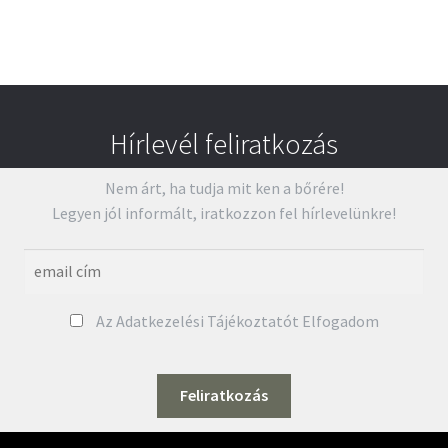
Hírlevél feliratkozás
Nem árt, ha tudja mit ken a bőrére!
Legyen jól informált, iratkozzon fel hírlevelünkre!
Az Adatkezelési Tájékoztatót Elfogadom