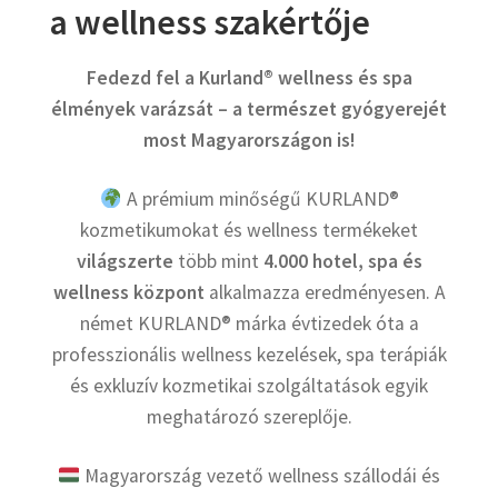
a wellness szakértője
Kapcsolat
Fedezd fel a Kurland® wellness és spa
Facebook
élmények varázsát – a természet gyógyerejét
most Magyarországon is!
Instagram
A prémium minőségű KURLAND®
kozmetikumokat és wellness termékeket
világszerte
több mint
4.000 hotel, spa és
wellness központ
alkalmazza eredményesen. A
német KURLAND® márka évtizedek óta a
professzionális wellness kezelések, spa terápiák
és exkluzív kozmetikai szolgáltatások egyik
meghatározó szereplője.
Magyarország vezető wellness szállodái és