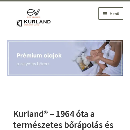
Ugrás
Kilépés
Menü
a
a
navigációhoz
tartalomba
Kezdőlap
Belépés
Szakmai Webáruház
Wellness oktatás, szaktanácsadás
Partnereink
Kurland® – 1964 óta a
Blog
természetes bőrápolás és