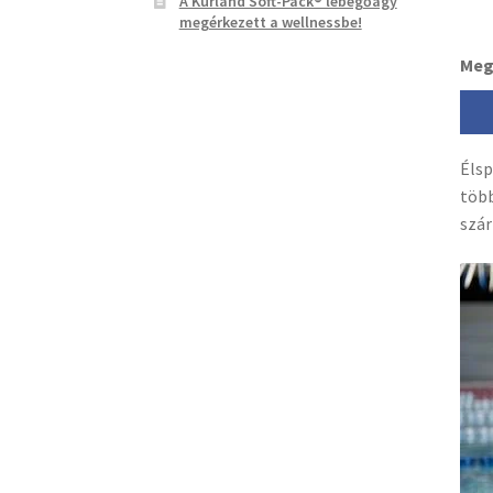
A Kurland Soft-Pack® lebegőágy
megérkezett a wellnessbe!
Meg
Élsp
több
szár