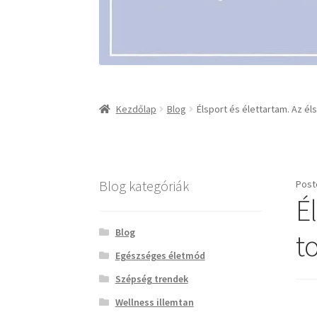
Kezdőlap
Blog
Élsport és élettartam. Az él
Blog kategóriák
Post
É
Blog
t
Egészséges életmód
Szépség trendek
Wellness illemtan