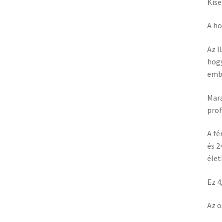
Kise
A ho
Az I
hogy
emb
Mara
prof
A fé
és 2
élet
Ez 4
Az ö