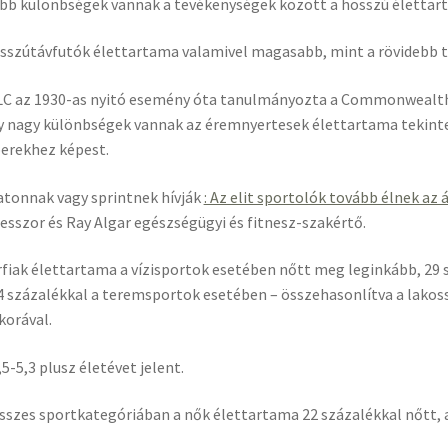
bb különbségek vannak a tevékenységek között a hosszú élettart
sszútávfutók élettartama valamivel magasabb, mint a rövidebb 
LC az 1930-as nyitó esemény óta tanulmányozta a Commonwealth G
 nagy különbségek vannak az éremnyertesek élettartama tekint
erekhez képest.
tonnak vagy sprintnek hívják
: Az elit sportolók tovább élnek az
esszor és Ray Algar egészségügyi és fitnesz-szakértő.
rfiak élettartama a vízisportok esetében nőtt meg leginkább, 29 s
4 százalékkal a teremsportok esetében – összehasonlítva a lakos
korával.
,5-5,3 plusz életévet jelent.
sszes sportkategóriában a nők élettartama 22 százalékkal nőtt, a