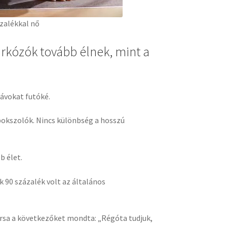
zalékkal nő
irkózók tovább élnek, mint a
ávokat futóké.
bokszolók. Nincs különbség a hosszú
b élet.
 90 százalék volt az általános
ársa a következőket mondta: „Régóta tudjuk,