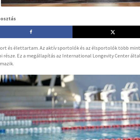
osztás
ort és élettartam. Az aktív sportolók és az élsportolók több mint
i része. Ez a megállapítás az International Longevity Center ál
mazik.