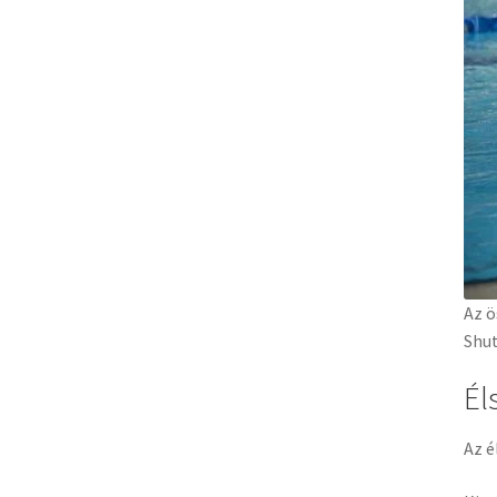
Az ö
Shut
Él
Az é