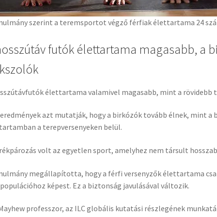
nulmány szerint a teremsportot végző férfiak élettartama 24 szá
hosszútáv futók élettartama magasabb, a b
kszolók
sszútávfutók élettartama valamivel magasabb, mint a rövidebb t
eredmények azt mutatják, hogy a birkózók tovább élnek, mint a 
tartamban a terepversenyeken belül.
rékpározás volt az egyetlen sport, amelyhez nem társult hosszab
nulmány megállapította, hogy a férfi versenyzők élettartama csak
ipopulációhoz képest. Ez a biztonság javulásával változik.
Mayhew professzor, az ILC globális kutatási részlegének munkat