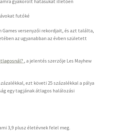
amra gyakorolt hatásukat illetően
távokat futóké
ames versenyzői rekordjait, és azt találta,
etében az ugyanabban az évben született
 átlagosnál?
, a jelentés szerzője Les Mayhew
zázalékkal, ezt követi 25 százalékkal a pálya
ság egy tagjának átlagos halálozási
mi 3,9 plusz életévnek felel meg.