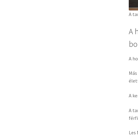
A ta
A 
bo
A ho
Más 
élet
A ke
A ta
férf
Les 