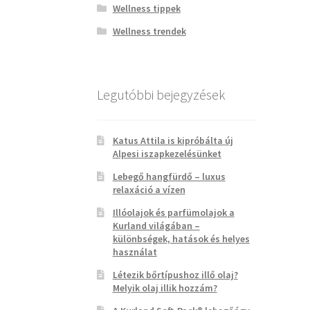
Wellness tippek
Wellness trendek
Legutóbbi bejegyzések
Katus Attila is kipróbálta új
Alpesi iszapkezelésünket
Lebegő hangfürdő – luxus
relaxáció a vízen
Illóolajok és parfümolajok a
Kurland világában –
különbségek, hatások és helyes
használat
Létezik bőrtípushoz illő olaj?
Melyik olaj illik hozzám?