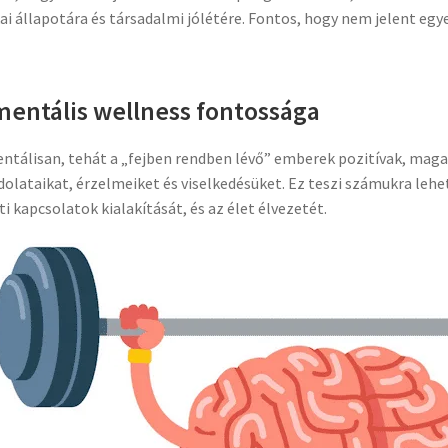
kai állapotára és társadalmi jólétére. Fontos, hogy nem jelent eg
mentális wellness fontossága
ntálisan, tehát a „fejben rendben lévő” emberek pozitívak, magab
olataikat, érzelmeiket és viselkedésüket. Ez teszi számukra lehet
ti kapcsolatok kialakítását, és az élet élvezetét.