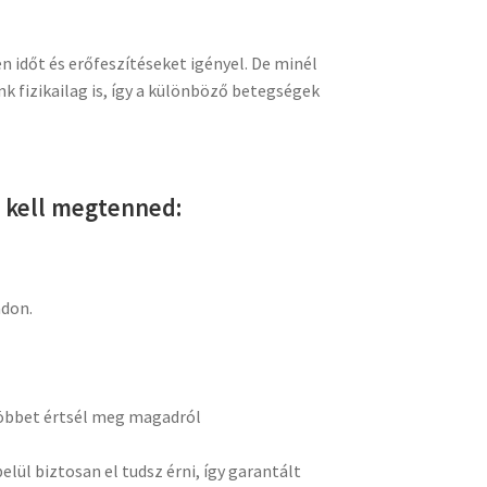
 időt és erőfeszítéseket igényel. De minél
 fizikailag is, így a különböző betegségek
t kell megtenned:
adon.
többet értsél meg magadról
lül biztosan el tudsz érni, így garantált