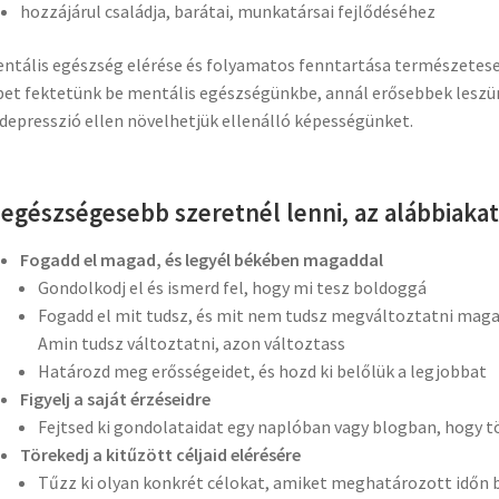
hozzájárul családja, barátai, munkatársai fejlődéséhez
ntális egészség elérése és folyamatos fenntartása természetesen
et fektetünk be mentális egészségünkbe, annál erősebbek leszünk
 depresszió ellen növelhetjük ellenálló képességünket.
 egészségesebb szeretnél lenni, az alábbiaka
Fogadd el magad, és legyél békében magaddal
Gondolkodj el és ismerd fel, hogy mi tesz boldoggá
Fogadd el mit tudsz, és mit nem tudsz megváltoztatni mag
Amin tudsz változtatni, azon változtass
Határozd meg erősségeidet, és hozd ki belőlük a legjobbat
Figyelj a saját érzéseidre
Fejtsed ki gondolataidat egy naplóban vagy blogban, hogy 
Törekedj a kitűzött céljaid elérésére
Tűzz ki olyan konkrét célokat, amiket meghatározott időn be