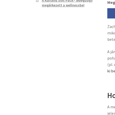
A Kurland Soft-Pack® lebegőágy
Meg
megérkezett a wellnessbe!
Zach
miko
bete
A já
pohá
(pl.
ki b
Ho
A me
jele