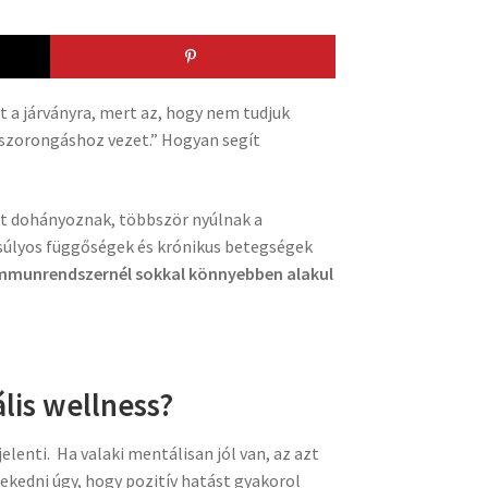
t a járványra, mert az, hogy nem tudjuk
t szorongáshoz vezet.” Hogyan segít
et dohányoznak, többször nyúlnak a
k súlyos függőségek és krónikus betegségek
mmunrendszernél sokkal könnyebben alakul
lis wellness?
lenti. Ha valaki mentálisan jól van, az azt
lekedni úgy, hogy pozitív hatást gyakorol