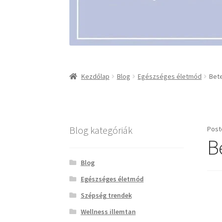
Kezdőlap
Blog
Egészséges életmód
Bete
Blog kategóriák
Post
B
Blog
Egészséges életmód
Szépség trendek
Wellness illemtan