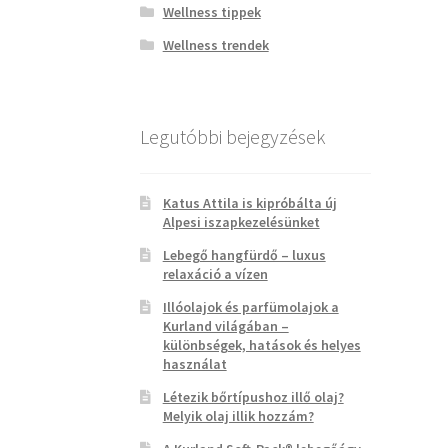
Wellness tippek
Wellness trendek
Legutóbbi bejegyzések
Katus Attila is kipróbálta új
Alpesi iszapkezelésünket
Lebegő hangfürdő – luxus
relaxáció a vízen
Illóolajok és parfümolajok a
Kurland világában –
különbségek, hatások és helyes
használat
Létezik bőrtípushoz illő olaj?
Melyik olaj illik hozzám?