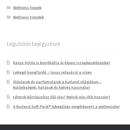
Wellness tippek
Wellness trendek
Legutóbbi bejegyzések
Katus Attila is kipróbálta új Alpesi iszapkezelésünket
Lebegő hangfürdő – luxus relaxáció a vízen
Illóolajok és parfümolajok a Kurland világában –
különbségek, hatások és helyes használat
Létezik bőrtípushoz illő olaj? Melyik olaj illik hozzám?
A Kurland Soft-Pack® lebegőágy megérkezett a wellnessbe!