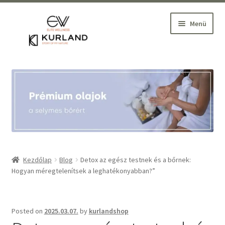
Ugrás
Kilépés
Menü
a
a
navigációhoz
tartalomba
Kezdőlap
Belépés
Szakmai Webáruház
Wellness oktatás, szaktanácsadás
Kezdőlap
Blog
Detox az egész testnek és a bőrnek:
Hogyan méregtelenítsek a leghatékonyabban?”
Partnereink
Blog
Posted on
2025.03.07.
by
kurlandshop