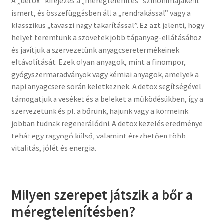
A „detox” kifejezés a „méregtelenítés” szinonimájaként
ismert, és összefüggésben áll a „rendrakással” vagy a
klasszikus „tavaszi nagy takarítással”. Ez azt jelenti, hogy
helyet teremtünk a szövetek jobb tápanyag-ellátásához
és javítjuk a szervezetünk anyagcseretermékeinek
eltávolítását. Ezek olyan anyagok, mint a finompor,
gyógyszermaradványok vagy kémiai anyagok, amelyek a
napi anyagcsere során keletkeznek. A detox segítségével
támogatjuk a veséket és a beleket a működésükben, így a
szervezetünk és pl. a bőrünk, hajunk vagy a körmeink
jobban tudnak regenerálódni. A detox kezelés eredménye
tehát egy ragyogó külső, valamint érezhetően több
vitalitás, jólét és energia.
Milyen szerepet játszik a bőr a
méregtelenítésben?