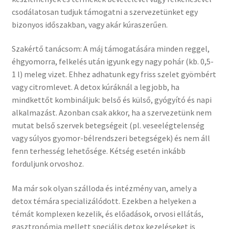
csodálatosan tudjuk támogatni a szervezetünket egy
bizonyos időszakban, vagy akár kúraszerűen.
Szakértő tanácsom: A máj támogatására minden reggel,
éhgyomorra, felkelés után igyunk egy nagy pohár (kb. 0,5-
1 l) meleg vizet. Ehhez adhatunk egy friss szelet gyömbért
vagy citromlevet. A detox kúráknál a legjobb, ha
mindkettőt kombináljuk: belső és külső, gyógyító és napi
alkalmazást. Azonban csak akkor, ha a szervezetünk nem
mutat belső szervek betegségeit (pl. veseelégtelenség
vagy súlyos gyomor-bélrendszeri betegségek) és nem áll
fenn terhesség lehetősége. Kétség esetén inkább
forduljunk orvoshoz.
Ma már sok olyan szálloda és intézmény van, amely a
detox témára specializálódott. Ezekben a helyeken a
témát komplexen kezelik, és előadások, orvosi ellátás,
gasztronómia mellett speciális detox kezeléseket is