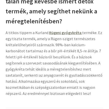
talán még kevésbé ismert detox
termék, amely segíthet nekünk a
méregtelenítésben?
A titkos tippem a Kurland
Rügeni gyógykréta
terméke. Ez
egy tiszta termék, amely a Rügen-sziget természetes
krétalelőhelyeiről származik. 98%-ban kalcium-
karbonátot tartalmaz és a bőr pH-értékét 8,5-re állítja. 7
feletti pH-értéknél bázisról beszélünk. És a bázisok
segítenek a szervezet savasodásának kiegyenlítésében. A
gyógykréta tehát ideális a méregtelenítéshez mert
savtalanít, serkenti az anyagcserét és gyulladáscsökkentő
hatású. Alkalmazása egyszerű és sokoldalú, sok
kozmetikában és szépségszalonban emiatt is nagyon
népszerű. Az eredménnyel biztosan elégedett lesz!