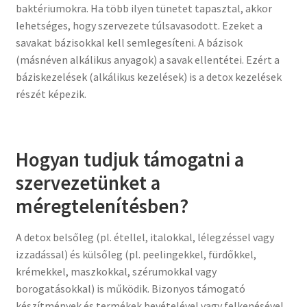
baktériumokra. Ha több ilyen tünetet tapasztal, akkor
lehetséges, hogy szervezete túlsavasodott. Ezeket a
savakat bázisokkal kell semlegesíteni. A bázisok
(másnéven alkálikus anyagok) a savak ellentétei. Ezért a
báziskezelések (alkálikus kezelések) is a detox kezelések
részét képezik.
Hogyan tudjuk támogatni a
szervezetünket a
méregtelenítésben?
A detox belsőleg (pl. étellel, italokkal, lélegzéssel vagy
izzadással) és külsőleg (pl. peelingekkel, fürdőkkel,
krémekkel, maszkokkal, szérumokkal vagy
borogatásokkal) is működik. Bizonyos támogató
készítmények és termékek bevételével vagy felkenésével