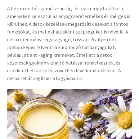
A bőrön millió számú izzadság- és zsírmirigy található,
amelyeken keresztül az anyagcseretermékek és mérgek is
kiürülnek. A detox kezelések megerősítik ezeket a fontos
funkciókat, és mellékhatásként szépségüket is növelik. A
detox eredménye egy ragyogó, friss arc. Az ilyen bőr
jobban képes felvenni a különböző hatóanyagokat,
például az anti-aging krémeket. Emellett a detox
kezelések gyakran vízhajtó hatással rendelkeznek, és
csökkenthetik a kötőszövetben lévő lerakódásokat. A
detox tehát segíthet a fogyásban is.