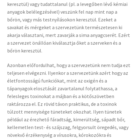
keresztül) vagy tudattalanul (pl. a levegőben lévő kémiai
anyagok belélegzésével) veszünk fel nap mint nap a
bőrön, vagy más testnyílásokon keresztül. Ezeket a
savakat és mérgeket a szervezetünk természetesen ki
akarja választani, mert zavarják a sima anyagcserét. Ezért
a szervezet önállóan kiválasztja őket a szerveken és a
bőrön keresztül.
Azonban előfordulhat, hogy a szervezetünk nem tudja ezt
teljesen elvégezni. Ilyenkor a szervezetünk azért hogy az
életfontosságú funkciókat, mint az oxigén és a
tápanyagok elosztását zavartalanul folytathassa, a
felesleges toxinokat a májban és a kötőszövetben
raktározza el. Ez rövid távon praktikus, de a toxinok
túlzott mennyisége tüneteket okozhat. Ilyen tünetek
például az érezhető fáradtság, kimerültség, sápadt bőr,
kellemetlen test- és szájszag, felgyorsult öregedés, vagy
növekvő érzékenység a vírusokra, kórokozókra és