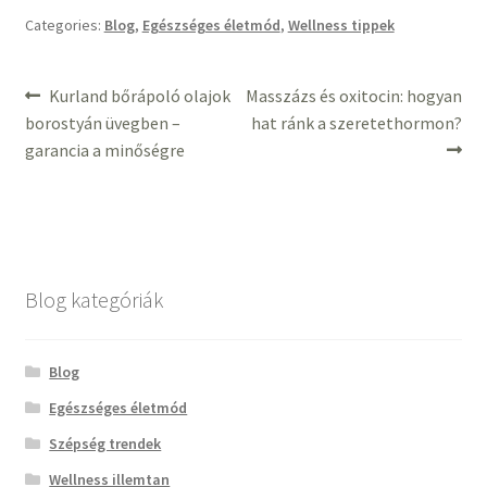
Categories:
Blog
,
Egészséges életmód
,
Wellness tippek
Bejegyzés
Previous
Next
Kurland bőrápoló olajok
Masszázs és oxitocin: hogyan
post:
post:
borostyán üvegben –
hat ránk a szeretethormon?
navigáció
garancia a minőségre
Blog kategóriák
Blog
Egészséges életmód
Szépség trendek
Wellness illemtan