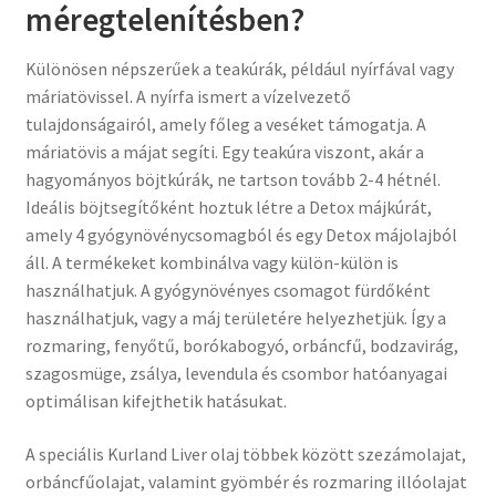
méregtelenítésben?
Különösen népszerűek a teakúrák, például nyírfával vagy
máriatövissel. A nyírfa ismert a vízelvezető
tulajdonságairól, amely főleg a veséket támogatja. A
máriatövis a májat segíti. Egy teakúra viszont, akár a
hagyományos böjtkúrák, ne tartson tovább 2-4 hétnél.
Ideális böjtsegítőként hoztuk létre a Detox májkúrát,
amely 4 gyógynövénycsomagból és egy Detox májolajból
áll. A termékeket kombinálva vagy külön-külön is
használhatjuk. A gyógynövényes csomagot fürdőként
használhatjuk, vagy a máj területére helyezhetjük. Így a
rozmaring, fenyőtű, borókabogyó, orbáncfű, bodzavirág,
szagosmüge, zsálya, levendula és csombor hatóanyagai
optimálisan kifejthetik hatásukat.
A speciális Kurland Liver olaj többek között szezámolajat,
orbáncfűolajat, valamint gyömbér és rozmaring illóolajat