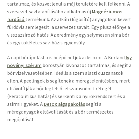
tartalmaz, és közvetlenül a máj területére kell felkenni. A
szervezet savtalanításához alkalmas új
Magnéziumos
fürdősó
termékünk. Az alkáli (lúgosító) anyagokkal kevert
fürdővíz semlegesíti a szervezet savait. Egy plusz előnye a
visszazsírozó hatás. Az eredmény egy selymesen sima bőr
és egy tökéletes sav-bázis egyensúly.
A napi bőrápolásba is beépíthetjük a detoxot. A Kurland
Ivy
növényi szérum
borostyán kivonatot tartalmaz, és segít a
bőr vízelvezetésében. Ideális a szem alatti duzzanatok
ellen. A peelingek is segítenek a méregtelenítésben, mert
eltávolítják a bőr legfelső, elszarusodott rétegét
(keratolitikus hatás) és serkentik a nyirokrendszert és a
zsírmirigyeket. A
Detox algapakolás
segíti a
méreganyagok eltávolítását és a bőr természetes
megújulását.