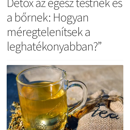
Detox az egész testnek és
Kapcsolat
a bőrnek: Hogyan
Facebook
méregtelenítsek a
Instagram
leghatékonyabban?”