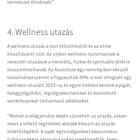
természet élményét.”
4. Wellness utazás
A wellness utazás a test feltöltéséről és az elme
ellazításáról szól. Az olykor wellness-turizmusnak is
nevezett utazások a mentális, fizikai és spirituális jólétre
összpontosítanak. Az Accenture egy nemrégiben készült
tanulmánya szerint a fogyasztók 39%-a már lefoglalt egy
wellness-utazást 2023-ra, és egyre többen keresik a jógát,
hanggyógyítást, légzőgyakorlatokat és különböző
workshopokat tartalmazó üdüléseket.
“Miután a világjárvány idején szünetelt az utazás, sokan
most a lehető legtöbbet akarják kihozni az utazás
lehetőségéből. A saját egészségünkkel kapcsolatos
tudatossággal párosulva sokan megfogadták, hogy