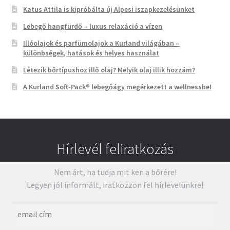
Katus Attila is kipróbálta új Alpesi iszapkezelésünket
Lebegő hangfürdő – luxus relaxáció a vízen
Illóolajok és parfümolajok a Kurland világában –
különbségek, hatások és helyes használat
Létezik bőrtípushoz illő olaj? Melyik olaj illik hozzám?
A Kurland Soft-Pack® lebegőágy megérkezett a wellnessbe!
Hírlevél feliratkozás
Nem árt, ha tudja mit ken a bőrére!
Legyen jól informált, iratkozzon fel hírlevelünkre!