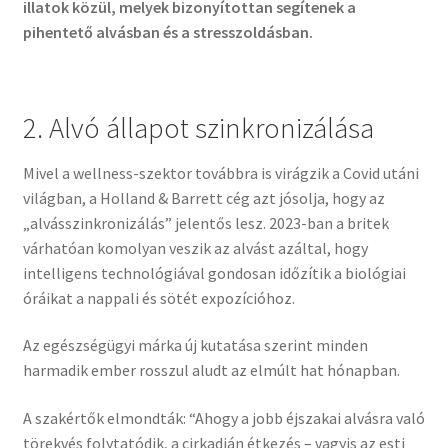
illatok közül, melyek bizonyítottan segítenek a
pihentető alvásban és a stresszoldásban.
2. Alvó állapot szinkronizálása
Mivel a wellness-szektor továbbra is virágzik a Covid utáni
világban, a Holland & Barrett cég azt jósolja, hogy az
„alvásszinkronizálás” jelentős lesz. 2023-ban a britek
várhatóan komolyan veszik az alvást azáltal, hogy
intelligens technológiával gondosan időzítik a biológiai
óráikat a nappali és sötét expozícióhoz.
Az egészségügyi márka új kutatása szerint minden
harmadik ember rosszul aludt az elmúlt hat hónapban.
A szakértők elmondták: “Ahogy a jobb éjszakai alvásra való
törekvés folytatódik, a cirkadián étkezés – vagyis az esti