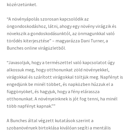
közérzetünket.
“A növényápolás szorosan kapcsolódik az
öngondoskodáshoz, látni, ahogy egy növény virágzik és
növekszik a gondoskodásunktól, az önmagunkkal való
törődés kiterjesztése” – magyarázza Dani Turner, a
Bunches online virágüzletből.
“Javasoljuk, hogy a természettel való kapcsolatot úgy
alkossuk meg, hogy otthonunkat zöld növényekkel,
virágokkal és szárított virágokkal töltjük meg. Napfényt is
engedjünk be minél többet, és napközben húzzuk el a
függönyöket, és hagyjuk, hogy a fény elárassza
otthonunkat. A növényeinknek is jót fog tenni, ha minél
több napfényt kapnak.””
A Bunches által végzett kutatások szerint a
szobanövények birtoklása kiválóan segíti a mentális