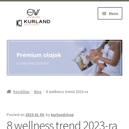
Ugrás
Kilépés
Menü
a
a
navigációhoz
tartalomba
Kezdőlap
Belépés
Szakmai Webáruház
Wellness oktatás, szaktanácsadás
Kezdőlap
Blog
8 wellness trend 2023-ra
Partnereink
Posted on
2023.01.09.
by
kurlandshop
Blog
8 wellness trend 2023-ra