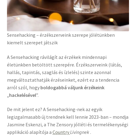
Sensehacking – érzékszerveink szerepe jólétünkben
kiemelt szerepet játszik
A Sensehacking rávilágít az érzékek mindennapi
életünkben betöltött szerepére. Érzékszerveink (látás,
hallás, tapintás, szaglás és ízlelés) szinte azonnal
megváltoztathatják érzéseinket, ezért ez a tendencia
arról szól, hogy
boldogabbá váljunk érzékeink
„hackelésével
”.
De mit jelent ez? A Sensehacking-nek az egyik
legizgalmasabb új trendnek kell lennie 2023-ban – mondja
Jasmine Eskenzi, a The Zensory jólléti és termelékenységi
applikáció alapítója a
Country
Livingnek
.