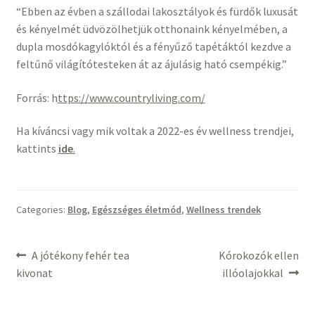
“Ebben az évben a szállodai lakosztályok és fürdők luxusát
és kényelmét üdvözölhetjük otthonaink kényelmében, a
dupla mosdókagylóktól és a fényűző tapétáktól kezdve a
feltűnő világítótesteken át az ájulásig ható csempékig.”
Forrás: h
ttps://www.countryliving.com/
Ha kíváncsi vagy mik voltak a 2022-es év wellness trendjei,
kattints
ide
.
Categories:
Blog
,
Egészséges életmód
,
Wellness trendek
Bejegyzés
Previous
Next
A jótékony fehér tea
Kórokozók ellen
post:
post:
kivonat
illóolajokkal
navigáció