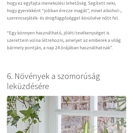
hogy ez egyfajta menekülési lehetőség. Segített neki,
hogy gyerekként “jobban érezze magát”, mivel alkohol-,
szerencsejáték- és drogfüggőséggel körülvéve nőtt fel.
“Egy könnyen használható, jóléti tevékenységet is
szerettem volna létrehozni, amelyet az emberek a világ
bármely pontján, a nap 24 órájában használhatnak”.
6. Növények a szomorúság
leküzdésére