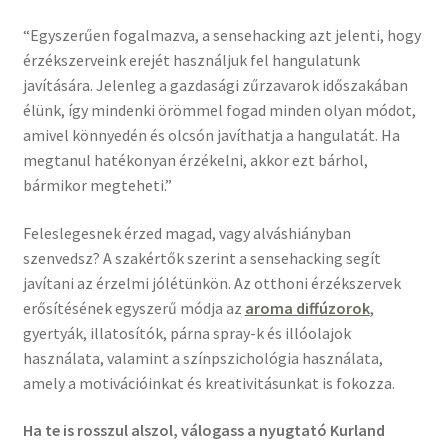
“Egyszerűen fogalmazva, a sensehacking azt jelenti, hogy
érzékszerveink erejét használjuk fel hangulatunk
javítására. Jelenleg a gazdasági zűrzavarok időszakában
élünk, így mindenki örömmel fogad minden olyan módot,
amivel könnyedén és olcsón javíthatja a hangulatát. Ha
megtanul hatékonyan érzékelni, akkor ezt bárhol,
bármikor megteheti.”
Feleslegesnek érzed magad, vagy alváshiányban
szenvedsz? A szakértők szerint a sensehacking segít
javítani az érzelmi jólétünkön. Az otthoni érzékszervek
erősítésének egyszerű módja az
aroma diffúzorok
,
gyertyák, illatosítók, párna spray-k és illóolajok
használata, valamint a színpszichológia használata,
amely a motivációinkat és kreativitásunkat is fokozza.
Ha te is rosszul alszol, válogass a nyugtató Kurland