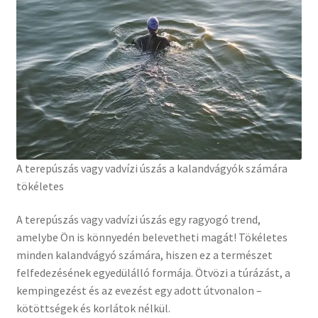
A terepúszás vagy vadvízi úszás a kalandvágyók számára
tökéletes
A terepúszás vagy vadvízi úszás egy ragyogó trend,
amelybe Ön is könnyedén belevetheti magát! Tökéletes
minden kalandvágyó számára, hiszen ez a természet
felfedezésének egyedülálló formája. Ötvözi a túrázást, a
kempingezést és az evezést egy adott útvonalon –
kötöttségek és korlátok nélkül.