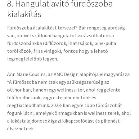
8. Hangulatjavító fürdőszoba
kialakítás
Fürdőszoba átalakítást tervezel? Bár rengeteg apróság
van, amivel szállodai hangulatot varázsolhatunk a
fürdőszobánkba (diffúzorok, illatzsákok, pihe-puha
törölközők, friss virágok), fontos hogy a lehető
legmegfelelőbb legyen.
Ann Marie Cousins, az AMC Design alapítója elmagyarázza:
“A fürdőszoba nem csak egy szükségszerűség az
otthonban, hanem egy wellness-tér, ahol reggelente
felébredhetünk, vagy este pihenhetünk és
megfiatalodhatunk. 2023-ban egyre több fürdőszobát
fogunk látni, amelyek önmagukban is wellness terek, ahol
a lakástulajdonosok igazi kikapcsolódást és pihenést
élvezhetnek.