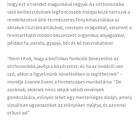
hogy ezt a trendet magunkévá tegyük. Az otthonunkba
való beillesztésének legfontosabb módjai közé tartozik a
rendelkezésre álló természetes fény kihasználása az
ablakok tisztántartásával, cserepes virágokkal, valamint a
fenntartható módon beszerzett organikus anyagokkal,
például fa, parafa, gyapjú, bőr és kő használatával.
“Nem titok, hogy a biofilikus funkciók bevezetése az
otthonunkba javítja a közérzetet, és ha az irodáról van
szó, akkor a figyelmünk növelésében is segíthetnek” –
mondja Joanne Evans a Homescapes munkatársa. “De
azoknak, akiknek nincs idejük valódi növények
gondozására, előnyös lehet egy mesterséges dizájn, amely
vizuálisan ugyanazokat az előnyöket nyújtja, és azonnal
stílust ad.”