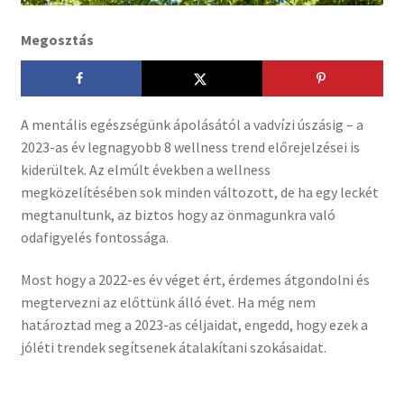
Megosztás
A mentális egészségünk ápolásától a vadvízi úszásig – a
2023-as év legnagyobb 8 wellness trend előrejelzései is
kiderültek. Az elmúlt években a wellness
megközelítésében sok minden változott, de ha egy leckét
megtanultunk, az biztos hogy az önmagunkra való
odafigyelés fontossága.
Most hogy a 2022-es év véget ért, érdemes átgondolni és
megtervezni az előttünk álló évet. Ha még nem
határoztad meg a 2023-as céljaidat, engedd, hogy ezek a
jóléti trendek segítsenek átalakítani szokásaidat.