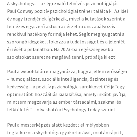
A skychologyt – az égre való felnézés pszichológiáját –
Paul Conway pozitív pszichológiai tréner találta ki. Az idei
év nagy trendjének ígérkezik, mivel a kutatások szerint a
felnézés egyszerű aktusa az érzelmi önszabályozás
rendkívül hatékony formája lehet. Segít megnyugtatni a
szorongó idegeket, fokozza a tudatosságot és a jelenlét
érzését a pillanatban. Ha 2023-ban egészségesebb
szokásokat szeretne magáévá tenni, próbálja ki ezt!
Paul a weboldalán elmagyarázza, hogy a jellem erősségei
– humor, alázat, szociális intelligencia, őszinteség és
kedvesség – a pozitív pszichológia sarokkövei. Célja “egy
optimistább hozzáállás kialakítása, amely inkább javítja,
mintsem megzavarja az ember társadalmi, szakmai és
lelki életét” – olvasható a Psychology Today szerint.
Paul a mesterképzés alatt kezdett el mélyebben
foglalkozni a skychológia gyakorlatával, miután rájött,