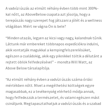
A vadvízi úszás az elmúlt néhány évben több mint 300%-
kal nőtt, az AboveBelow csapata azt jósolja, hogy a
terepúszás nagy szerepet fog játszani a jólét és a wellness
világában. Miért ne vágna Ön is bele?
“Minden utazás, legyen az kicsi vagy nagy, kalandnak tűnik.
Láttunk már embereket többnapos expedíciókra indulni,
akik vontatják magukkal a kempingfelszerelésüket,
egészen a családokig, akik egy piknikkel töltik a délutánt a
rejtett öblök felfedezésével” – mondta Will Watt, az
Above Below társalapítója.
“Az elmúlt néhány évben a vadvízi úszás száma óriási
mértékben nőtt. Mivel a megélhetési költségek egyre
magasabbak, ez a tevékenység elérhető módja annak,
hogy felfedezzük a természetet, és valami egészen mást
csináljunk. Megtapasztalhatjuk a vadvízi úszás és a szabad