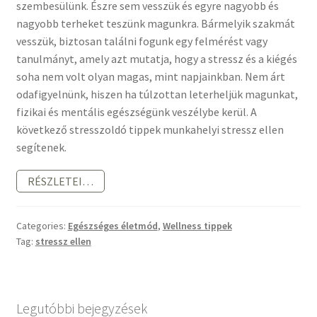
szembesülünk. Észre sem vesszük és egyre nagyobb és
nagyobb terheket teszünk magunkra. Bármelyik szakmát
vesszük, biztosan találni fogunk egy felmérést vagy
tanulmányt, amely azt mutatja, hogy a stressz és a kiégés
soha nem volt olyan magas, mint napjainkban. Nem árt
odafigyelnünk, hiszen ha túlzottan leterheljük magunkat,
fizikai és mentális egészségünk veszélybe kerül. A
következő stresszoldó tippek munkahelyi stressz ellen
segítenek.
STRESSZOLDÓ
RÉSZLETEI…
TIPPEK
Categories:
Egészséges életmód
,
Wellness tippek
Tag:
stressz ellen
Legutóbbi bejegyzések