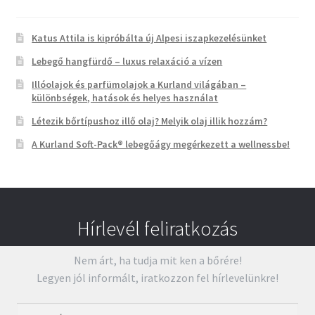
Katus Attila is kipróbálta új Alpesi iszapkezelésünket
Lebegő hangfürdő – luxus relaxáció a vízen
Illóolajok és parfümolajok a Kurland világában –
különbségek, hatások és helyes használat
Létezik bőrtípushoz illő olaj? Melyik olaj illik hozzám?
A Kurland Soft-Pack® lebegőágy megérkezett a wellnessbe!
Hírlevél feliratkozás
Nem árt, ha tudja mit ken a bőrére!
Legyen jól informált, iratkozzon fel hírlevelünkre!