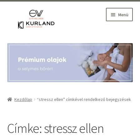
Ugrás
Kilépés
Menü
a
a
navigációhoz
tartalomba
Kezdőlap
Belépés
Szakmai Webáruház
Wellness oktatás, szaktanácsadás
Kezdőlap
“stressz ellen” címkével rendelkező bejegyzések
Partnereink
Címke:
stressz ellen
Blog