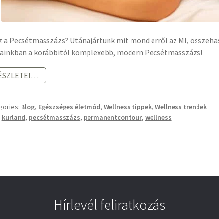
z a Pecsétmasszázs? Utánajártunk mit mond erről az MI, összehas
ainkban a korábbitól komplexebb, modern Pecsétmasszázs!
ECSÉTMASSZÁZS
ÉSZLETEI…
ÉGEN
S
gories:
Blog
,
Egészséges életmód
,
Wellness tippek
,
Wellness trendek
OST
:
kurland
,
pecsétmasszázs
,
permanentcontour
,
wellness
Hírlevél feliratkozás