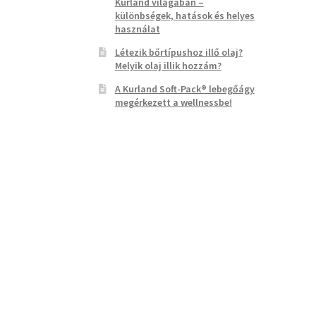
Kurland világában –
különbségek, hatások és helyes
használat
Létezik bőrtípushoz illő olaj?
Melyik olaj illik hozzám?
A Kurland Soft-Pack® lebegőágy
megérkezett a wellnessbe!