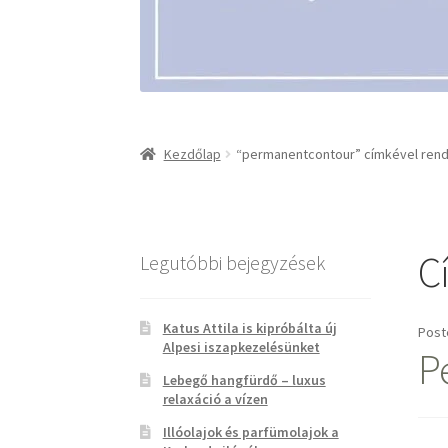
Kezdőlap
“permanentcontour” címkével ren
C
Legutóbbi bejegyzések
Katus Attila is kipróbálta új
Post
Alpesi iszapkezelésünket
P
Lebegő hangfürdő – luxus
relaxáció a vízen
Illóolajok és parfümolajok a