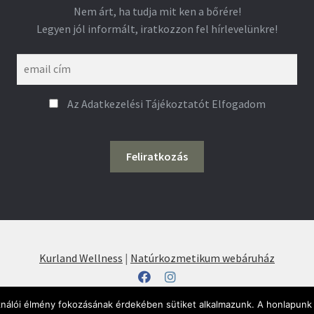
Nem árt, ha tudja mit ken a bőrére!
Legyen jól informált, iratkozzon fel hírlevelünkre!
Az Adatkezelési Tájékoztatót Elfogadom
Kurland Wellness
|
Natúrkozmetikum webáruház
Adatvédelmi irányelvek
ÁSZF
ználói élmény fokozásának érdekében sütiket alkalmazunk. A honlapunk 