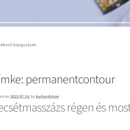
delkező bejegyzések
ímke:
permanentcontour
ed on
2023.07.14.
by
kurlandshop
ecsétmasszázs régen és mos