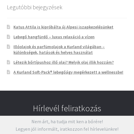
Legutóbbi bejegyzések
Katus Attila is kipróbálta új Alpesi iszapkezelésünket
Lebegő hangfürdő – luxus relaxáció a vízen
Illóolajok és parfümolajok a Kurland világában –
különbségek, hatások és helyes használat
Létezik bőrtípushoz illő olaj? Melyik olaj illik hozzám?
A Kurland Soft-Pack® lebegőágy megérkezett a wellnessbe!
Hírlevél feliratkozás
Nem árt, ha tudja mit ken a bőrére!
Legyen jól informált, iratkozzon fel hírlevelünkre!