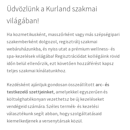
Kapcsolat
Üdvözlünk a Kurland szakmai
világában!
Facebook
Ha kozmetikusként, masszőrként vagy más szépségipari
Instagram
szakemberként dolgozol, regisztrálj szakmai
webáruházunkba, és nyiss utat a prémium wellness- és
spa-kezelések világába! Regisztrációdat kollégáink rövid
időn belül ellenőrzik, ezt követően hozzáférést kapsz
teljes szakmai kínálatunkhoz.
Kezdésként ajánljuk gondosan összeállított
arc- és
testkezelő szettjeinket
, amelyekkel egyszerűen és
költséghatékonyan vezethetsz be új kezeléseket
vendégeid számára. Széles termék- és kezelési
választékunk segít abban, hogy szolgáltatásaid
kiemelkedjenek a versenytársak közül.