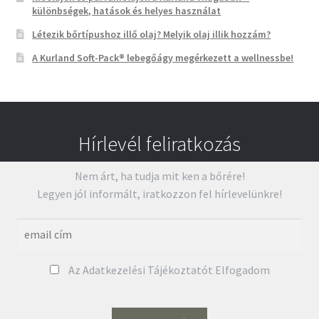
különbségek, hatások és helyes használat
Létezik bőrtípushoz illő olaj? Melyik olaj illik hozzám?
A Kurland Soft-Pack® lebegőágy megérkezett a wellnessbe!
Hírlevél feliratkozás
Nem árt, ha tudja mit ken a bőrére!
Legyen jól informált, iratkozzon fel hírlevelünkre!
Az Adatkezelési Tájékoztatót Elfogadom