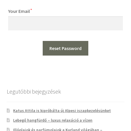
Kapcsolat
*
Your Email
Facebook
Instagram
Legutóbbi bejegyzések
Katus Attila is kipróbálta új Alpesi iszapkezelésünket
Lebegő hangfürdő – luxus relaxáció a vízen
Illóolajok és parfümolajok a Kurland világában –