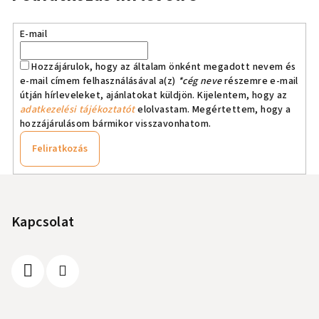
E-mail
Hozzájárulok, hogy az általam önként megadott nevem és
e-mail címem felhasználásával a(z)
*cég neve
részemre e-mail
útján hírleveleket, ajánlatokat küldjön. Kijelentem, hogy az
adatkezelési tájékoztatót
elolvastam. Megértettem, hogy a
hozzájárulásom bármikor visszavonhatom.
Feliratkozás
L
á
b
Kapcsolat
l
é
c