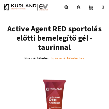
Ugrás
a
fő
Kosár
Keresés
Bejelentkezés
tartalomhoz
Active Agent RED sportolás
előtti bemelegítő gél -
taurinnal
A
Nincs értékelés
Ugrás az értékeléshez
termék
átlagos
értékelése
5-
ből
0,0
csillag.