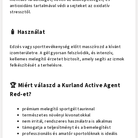
antioxidáns tartalmával védi a sejteket az oxidatív
stressztől.
🧴 Használat
Edzés vagy sporttevékenység előtt masszírozd a kívánt
izomterületre. A gél gyorsan felszívódik, és intenzív,
kellemes melegítő érzetet biztosít, amely segíti az izmok
felkészítését a terhelésre.
🏆 Miért válaszd a Kurland Active Agent
Red-et?
prémium melegítő sportgél taurinnal
természetes növényi kivonatokkal
nem irritál, rendszeres használatra is alkalmas
támogatja a teljesítményt és a bemelegítést
professzionális és amatőr sportolóknak is ideális