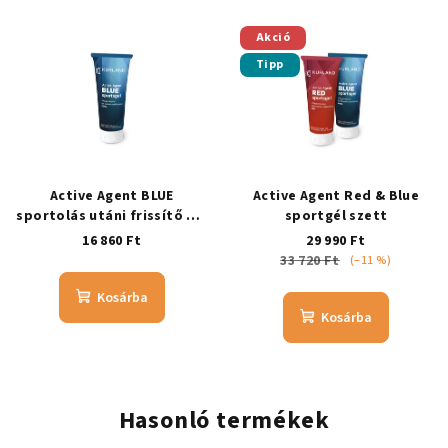
Akció
Tipp
Active Agent BLUE
Active Agent Red & Blue
sportolás utáni frissítő gél
sportgél szett
- taurinnal
16 860 Ft
29 990 Ft
33 720 Ft
(–11 %)
Kosárba
Kosárba
Hasonló termékek