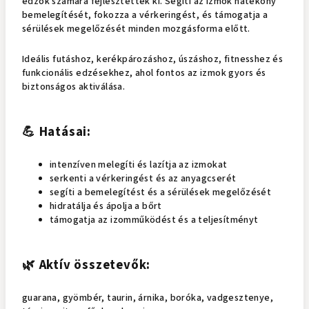
edzők számára fejlesztettek ki. Segíti az izmok hatékony
bemelegítését, fokozza a vérkeringést, és támogatja a
sérülések megelőzését minden mozgásforma előtt.
Ideális futáshoz, kerékpározáshoz, úszáshoz, fitnesshez és
funkcionális edzésekhez, ahol fontos az izmok gyors és
biztonságos aktiválása.
💪 Hatásai:
intenzíven melegíti és lazítja az izmokat
serkenti a vérkeringést és az anyagcserét
segíti a bemelegítést és a sérülések megelőzését
hidratálja és ápolja a bőrt
támogatja az izomműködést és a teljesítményt
🌿 Aktív összetevők:
guarana, gyömbér, taurin, árnika, boróka, vadgesztenye,