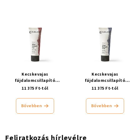
Kecskevajas
Kecskevajas
fájdalomcsillapító
fájdalomcsillapító
ízületbalzsam, melegítő
ízületbalzsam, hűsítő
11 375 Ft-tól
11 375 Ft-tól
Bővebben
Bővebben
Feliratkozás hírlevélre