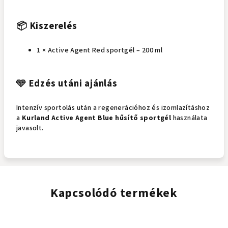
📦 Kiszerelés
1 × Active Agent Red sportgél – 200 ml
🩵 Edzés utáni ajánlás
Intenzív sportolás után a regenerációhoz és izomlazításhoz
a
Kurland Active Agent Blue hűsítő sportgél
használata
javasolt.
Kapcsolódó termékek