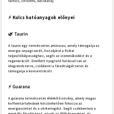
tárnics, citromfű, kecskevaj
⚡ Kulcs hatóanyagok előnyei
🌿 Taurin
A taurin egy természetes aminosav, amely támogatja az
energia-anyagcserét, hozzájárul a fizikai
teljesítőképességhez, segíti az izomműködést és a
regenerációt. Emellett nyugtató hatással van az
idegrendszerre, csökkenti a fáradtságérzetet és
támogatja a koncentrációt.
⚡ Guarana
A guarana természetes élénkítő növény, amely magas
koffeintartalmának köszönhetően fokozza az
energiaszintet és a vérkeringést. Segít csökkenteni a
mentális fáradtságot, növeli az állóképességet, és