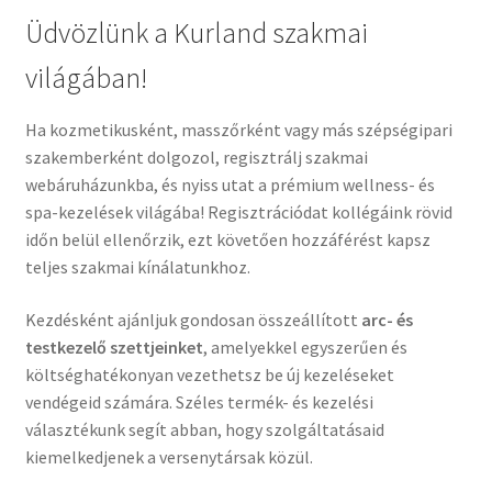
Kapcsolat
Üdvözlünk a Kurland szakmai
világában!
Facebook
Ha kozmetikusként, masszőrként vagy más szépségipari
Instagram
szakemberként dolgozol, regisztrálj szakmai
webáruházunkba, és nyiss utat a prémium wellness- és
spa-kezelések világába! Regisztrációdat kollégáink rövid
időn belül ellenőrzik, ezt követően hozzáférést kapsz
teljes szakmai kínálatunkhoz.
Kezdésként ajánljuk gondosan összeállított
arc- és
testkezelő szettjeinket
, amelyekkel egyszerűen és
költséghatékonyan vezethetsz be új kezeléseket
vendégeid számára. Széles termék- és kezelési
választékunk segít abban, hogy szolgáltatásaid
kiemelkedjenek a versenytársak közül.