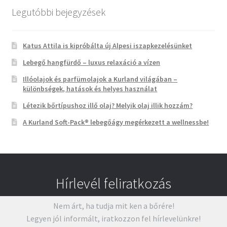
Legutóbbi bejegyzések
Katus Attila is kipróbálta új Alpesi iszapkezelésünket
Lebegő hangfürdő – luxus relaxáció a vízen
Illóolajok és parfümolajok a Kurland világában –
különbségek, hatások és helyes használat
Létezik bőrtípushoz illő olaj? Melyik olaj illik hozzám?
A Kurland Soft-Pack® lebegőágy megérkezett a wellnessbe!
Hírlevél feliratkozás
Nem árt, ha tudja mit ken a bőrére!
Legyen jól informált, iratkozzon fel hírlevelünkre!